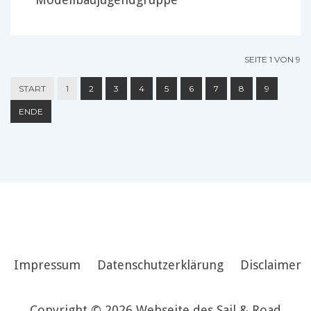
SEITE 1 VON 9
START
1
2
3
4
5
6
7
8
9
ENDE
Impressum
Datenschutzerklärung
Disclaimer
Copyright © 2026 Webseite des Sail & Road