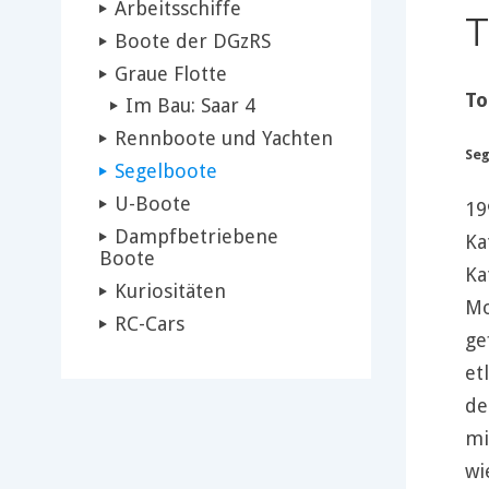
Arbeitsschiffe
T
Boote der DGzRS
Graue Flotte
To
Im Bau: Saar 4
Rennboote und Yachten
Seg
Segelboote
U-Boote
19
Dampfbetriebene
Ka
Boote
Ka
Kuriositäten
Mo
RC-Cars
ge
et
de
mi
wi