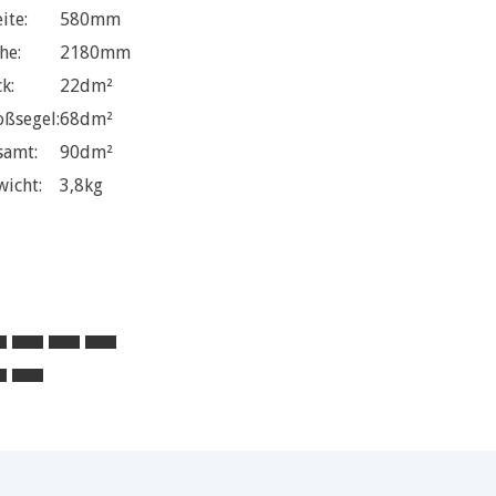
ite:
580mm
he:
2180mm
k:
22dm²
oßsegel:
68dm²
samt:
90dm²
wicht:
3,8kg