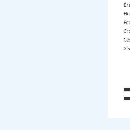
Bre
Hö
Foc
Gr
Ge
Ge