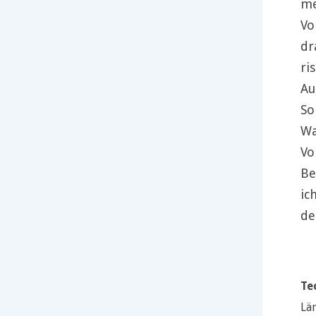
me
Vo
dr
ri
Au
So
Wa
Vo
Be
ic
de
Te
Lä